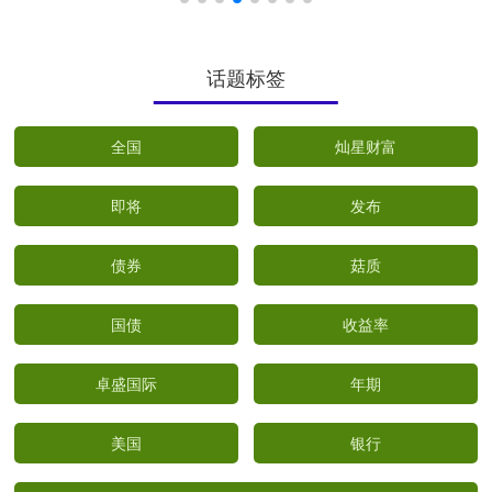
话题标签
全国
灿星财富
即将
发布
债券
菇质
国债
收益率
卓盛国际
年期
美国
银行