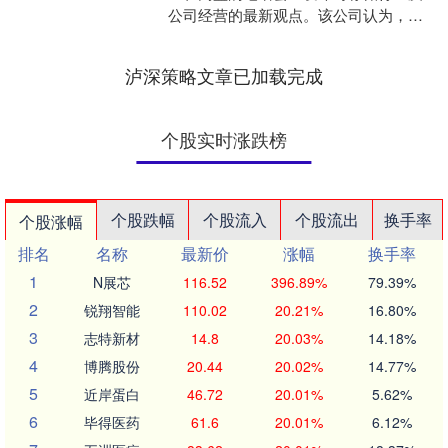
公司经营的最新观点。该公司认为，全
球存储器产业已彻底转向卖方市场，
2026年价格涨势将贯....
泸深策略文章已加载完成
个股实时涨跌榜
个股跌幅
个股流入
个股流出
换手率
个股涨幅
排名
名称
最新价
涨幅
换手率
1
N展芯
116.52
396.89%
79.39%
2
锐翔智能
110.02
20.21%
16.80%
3
志特新材
14.8
20.03%
14.18%
4
博腾股份
20.44
20.02%
14.77%
5
近岸蛋白
46.72
20.01%
5.62%
6
毕得医药
61.6
20.01%
6.12%