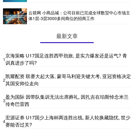
云燚网 小商品城：公司目前已完成全球数贸中心市场主
体1层-3层3000多间商位的招商工作
最新文章
京海策略 U17国足连胜西甲劲旅, 是实力爆发还是运气? 青
1
训真进步了吗?
凯耀配资 联赛大起大落, 蒙哥马利迎关键大考, 亚冠资格决定
2
其国安帅位走向
盈为国际 因带队集训无法出席葬礼, 因扎吉在珀斯悼念米兰
3
传奇巴雷西
宏源证券 U17国少上海杯两连胜出线, 新人轮换藏隐忧, 世少
4
赛能否过关?