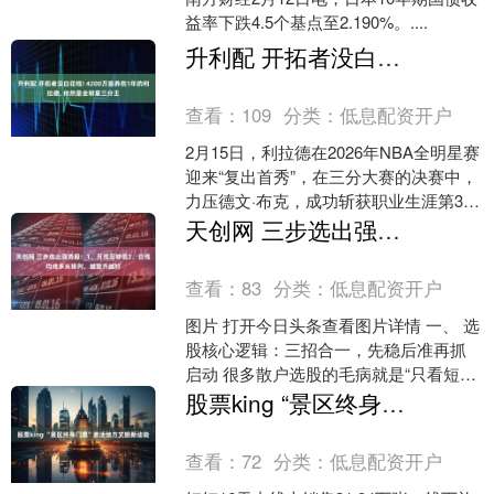
益率下跌4.5个基点至2.190%。....
升利配 开拓者没白花钱! 4200万签养伤1年的利拉德, 依然是全明星三分王
查看：
109
分类：
低息配资开户
2月15日，利拉德在2026年NBA全明星赛
迎来“复出首秀”，在三分大赛的决赛中，
力压德文·布克，成功斩获职业生涯第3次
三分大赛冠军！ 虽然利拉德已35岁，跟
天创网 三步选出强势股：1、月线足够低2、日线均线多头排列，越整齐越好
腱....
查看：
83
分类：
低息配资开户
图片 打开今日头条查看图片详情 一、 选
股核心逻辑：三招合一，先稳后准再抓
启动 很多散户选股的毛病就是“只看短期
不看长期，只看形态不看指标”，要么盯
股票king “景区终身门票”激活地方文旅新动能
着日线图追涨....
查看：
72
分类：
低息配资开户