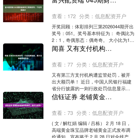
轩，廖三宁，高....
查看：
172
分类：
低息配资开户
开奖回顾：体彩排列三第2026044期开出
奖号：051。奖号基本特征为： 奇偶比为
2：1，奇偶形态：偶奇奇。 大小比为1：
2，大小形态：小大小。 012路比1：....
闻喜 又有支付机构受罚！行业洗牌加速，累计注销牌照超百张
查看：
77
分类：
低息配资开户
又有第三方支付机构遭监管处罚，被开
出大额罚单！ 近日，中国人民银行福建
省分行披露的一则行政处罚信息显示，
福建星驿支付科技有限公司（下称“星驿
信钰证券 老铺黄金官宣即将调价，金价又要涨？
支付”）因涉及违法违....
查看：
73
分类：
低息配资开户
( 文 / 解红娟 编辑 / 吕栋） 2 月 18 日，
高端黄金珠宝品牌老铺黄金正式发布调
价通知，宣布将于 2 月 28 日对全线产品