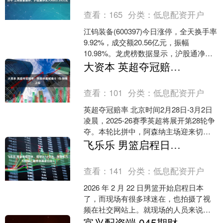
查看：
165
分类：
低息配资开户
江钨装备(600397)今日涨停，全天换手率
9.92%，成交额20.56亿元，振幅
10.98%。龙虎榜数据显示，沪股通净买
入4863.59万元，营业部席位合计净....
大资本 英超夺冠赔率：阿森纳曼城缠斗 1队悄悄上位
查看：
101
分类：
低息配资开户
英超夺冠赔率 北京时间2月28日-3月2日
凌晨，2025-26赛季英超将展开第28轮争
夺。本轮比拼中，阿森纳主场迎来切尔
西的挑战，将成为本轮焦点。赛前知名
飞乐乐 男篮启程日本，现场达14个人，阵容实力引担忧，静待余嘉豪归队！
机构更....
查看：
141
分类：
低息配资开户
2026 年 2 月 22 日男篮开始启程日本
了，而现场有很多球迷在，也拍摄了视
频在社交网站上。就现场的人员来说，
分别是赵睿，赵继伟，贺希宁，胡明
富兴配资端 045期财迷排列三预测奖号：个位号码统计