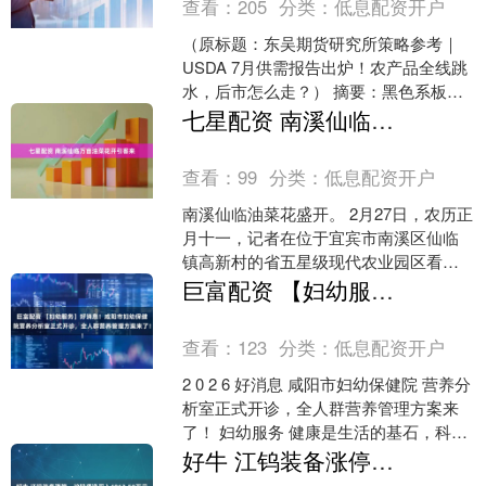
查看：
205
分类：
低息配资开户
（原标题：东吴期货研究所策略参考｜
USDA 7月供需报告出炉！农产品全线跳
水，后市怎么走？） 摘要：黑色系板
块：通胀低于预期，盘面延续反弹。能
七星配资 南溪仙临万亩油菜花开引客来
源化工：美国CPI....
查看：
99
分类：
低息配资开户
南溪仙临油菜花盛开。 2月27日，农历正
月十一，记者在位于宜宾市南溪区仙临
镇高新村的省五星级现代农业园区看
到，盛开的油菜花包裹着田野，阳光灿
巨富配资 【妇幼服务】好消息！咸阳市妇幼保健院营养分析室正式开诊，全人群营养管理方案来了！
烂，花开似锦。花田间....
查看：
123
分类：
低息配资开户
2 0 2 6 好消息 咸阳市妇幼保健院 营养分
析室正式开诊，全人群营养管理方案来
了！ 妇幼服务 健康是生活的基石，科学
营养则是健康的源头！在快节奏的当
好牛 江钨装备涨停，沪股通净买入4863.59万元
下，越来....