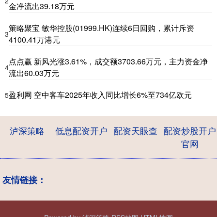
2
金净流出39.18万元
策略聚宝 敏华控股(01999.HK)连续6日回购，累计斥资
3
4100.41万港元
点点赢 新风光涨3.61%，成交额3703.66万元，主力资金净
4
流出60.03万元
盈利网 空中客车2025年收入同比增长6%至734亿欧元
5
泸深策略
低息配资开户
配资天眼查
配资炒股开户
官网
友情链接：