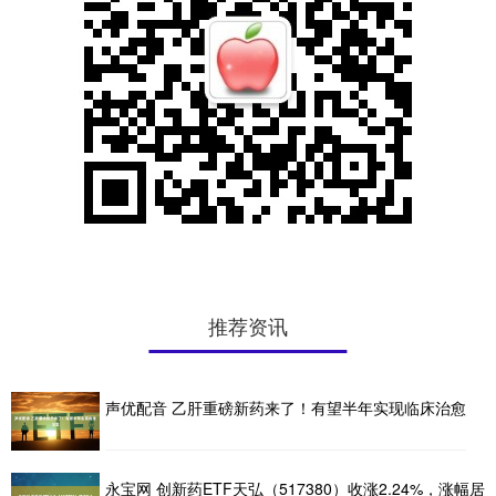
推荐资讯
声优配音 乙肝重磅新药来了！有望半年实现临床治愈
永宝网 创新药ETF天弘（517380）收涨2.24%，涨幅居