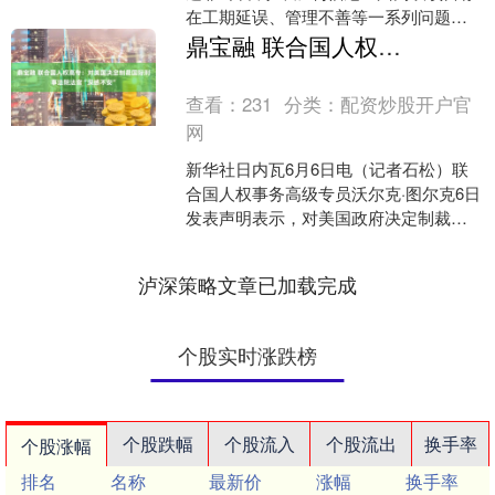
在工期延误、管理不善等一系列问题，
17年花了160亿美元（约合人民币1150亿
鼎宝融 联合国人权高专：对美国决定制裁国际刑事法院法官“深感不安”
元）却连....
查看：
231
分类：
配资炒股开户官
网
新华社日内瓦6月6日电（记者石松）联
合国人权事务高级专员沃尔克·图尔克6日
发表声明表示，对美国政府决定制裁国
际刑事法院法官“深感不安”。 图尔克表
示，无论在国家....
泸深策略文章已加载完成
个股实时涨跌榜
个股跌幅
个股流入
个股流出
换手率
个股涨幅
排名
名称
最新价
涨幅
换手率