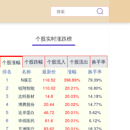
个股实时涨跌榜
个股跌幅
个股流入
个股流出
换手率
个股涨幅
排名
名称
最新价
涨幅
换手率
1
N展芯
116.52
396.89%
79.39%
2
锐翔智能
110.02
20.21%
16.80%
3
志特新材
14.8
20.03%
14.18%
4
博腾股份
20.44
20.02%
14.77%
5
近岸蛋白
46.72
20.01%
5.62%
6
毕得医药
61.6
20.01%
6.12%
7
五洲医疗
83.62
20.01%
18.37%