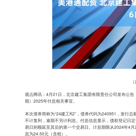
深证成指
14311.01
.68
1.02%
200.89
1
（
观点网讯：4月21日，北京建工集团有限责任公司发布公告
期）2025年付息相关事宜。
本次债券简称为“24建工K2”，债券代码为240951，发行总
不计复利，逾期不另计利息。付息信息显示，债权登记日定于2
易日则顺延至其后的第一个交易日。计息期限从2024年4月2
息为24.50元（含税）。