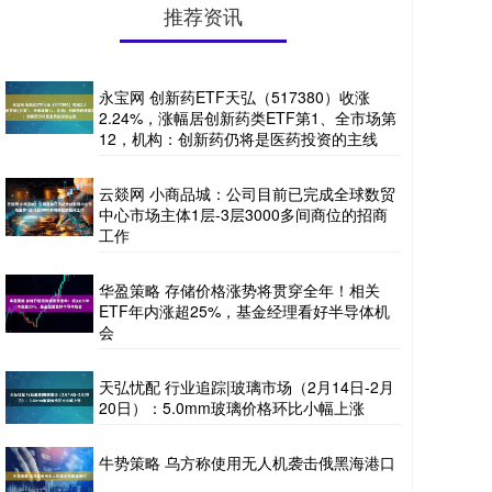
推荐资讯
永宝网 创新药ETF天弘（517380）收涨
2.24%，涨幅居创新药类ETF第1、全市场第
12，机构：创新药仍将是医药投资的主线
云燚网 小商品城：公司目前已完成全球数贸
中心市场主体1层-3层3000多间商位的招商
工作
华盈策略 存储价格涨势将贯穿全年！相关
ETF年内涨超25%，基金经理看好半导体机
会
天弘忧配 行业追踪|玻璃市场（2月14日-2月
20日）：5.0mm玻璃价格环比小幅上涨
牛势策略 乌方称使用无人机袭击俄黑海港口