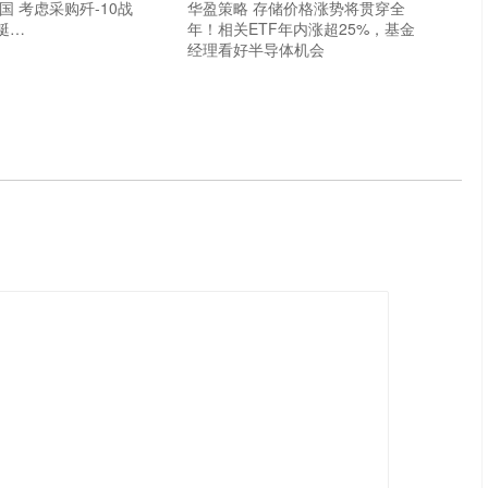
国 考虑采购歼-10战
华盈策略 存储价格涨势将贯穿全
艇…
年！相关ETF年内涨超25%，基金
经理看好半导体机会