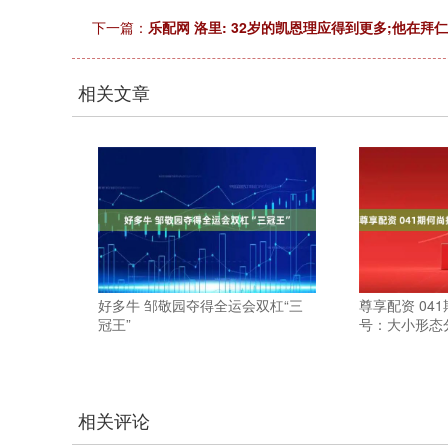
下一篇：
乐配网 洛里: 32岁的凯恩理应得到更多;他在拜
相关文章
好多牛 邹敬园夺得全运会双杠“三
尊享配资 04
冠王”
号：大小形态
相关评论