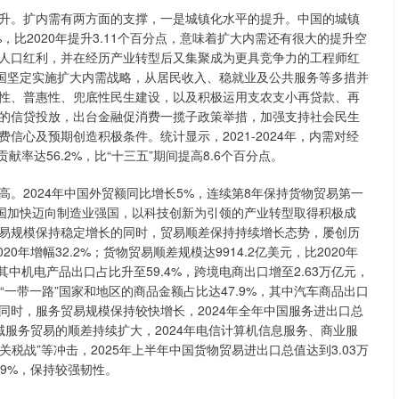
。扩内需有两方面的支撑，一是城镇化水平的提升。中国的城镇
，比2020年提升3.11个百分点，意味着扩大内需还有很大的提升空
人口红利，并在经历产业转型后又集聚成为更具竞争力的工程师红
中国坚定实施扩大内需战略，从居民收入、稳就业及公共服务等多措并
性、普惠性、兜底性民生建设，以及积极运用支农支小再贷款、再
的信贷投放，出台金融促消费一揽子政策举措，加强支持社会民生
心及预期创造积极条件。统计显示，2021-2024年，内需对经
献率达56.2%，比“十三五”期间提高8.6个百分点。
2024年中国外贸额同比增长5%，连续第8年保持货物贸易第一
中国加快迈向制造业强国，以科技创新为引领的产业转型取得积极成
易规模保持稳定增长的同时，贸易顺差保持持续增长态势，屡创历
20年增幅32.2%；货物贸易顺差规模达9914.2亿美元，比2020年
中机电产品出口占比升至59.4%，跨境电商出口增至2.63万亿元，
建“一带一路”国家和地区的商品金额占比达47.9%，其中汽车商品出口
%。同时，服务贸易规模保持较快增长，2024年全年中国服务进出口总
服务贸易的顺差持续扩大，2024年电信计算机信息服务、商业服
税战”等冲击，2025年上半年中国货物贸易进出口总值达到3.03万
.9%，保持较强韧性。