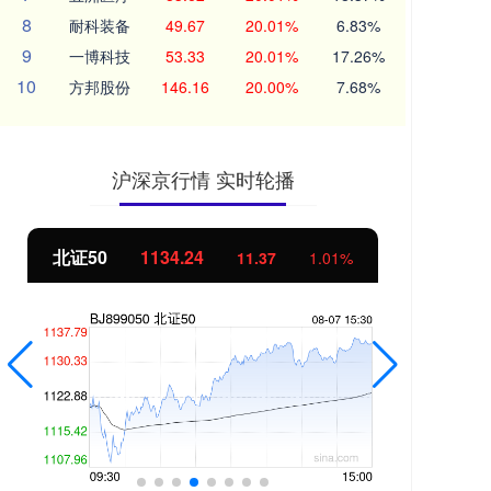
8
耐科装备
49.67
20.01%
6.83%
9
一博科技
53.33
20.01%
17.26%
10
方邦股份
146.16
20.00%
7.68%
沪深京行情 实时轮播
北证50
1134.24
创
11.37
1.01%