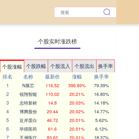
个股实时涨跌榜
个股跌幅
个股流入
个股流出
换手率
个股涨幅
排名
名称
最新价
涨幅
换手率
1
N展芯
116.52
396.89%
79.39%
2
锐翔智能
110.02
20.21%
16.80%
3
志特新材
14.8
20.03%
14.18%
4
博腾股份
20.44
20.02%
14.77%
5
近岸蛋白
46.72
20.01%
5.62%
6
毕得医药
61.6
20.01%
6.12%
7
五洲医疗
83.62
20.01%
18.37%