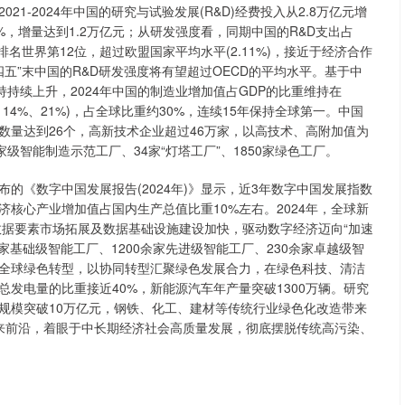
-2024年中国的研究与试验发展(R&D)经费投入从2.8万亿元增
50%，增量达到1.2万亿元；从研发强度看，同期中国的R&D支出占
点，排名世界第12位，超过欧盟国家平均水平(2.11%)，接近于经济合作
“十四五”末中国的R&D研发强度将有望超过OECD的平均水平。基于中
持续上升，2024年中国的制造业增加值占GDP的比重维持在
14%、21%)，占全球比重约30%，连续15年保持全球第一。中国
数量达到26个，高新技术企业超过46万家，以高技术、高附加值为
级智能制造示范工厂、34家“灯塔工厂”、1850家绿色工厂。
《数字中国发展报告(2024年)》显示，近3年数字中国发展指数
济核心产业增加值占国内生产总值比重10%左右。2024年，全球新
。数据要素市场拓展及数据基础设施建设加快，驱动数字经济迈向“加速
基础级智能工厂、1200余家先进级智能工厂、230余家卓越级智
领全球绿色转型，以协同转型汇聚绿色发展合力，在绿色科技、清洁
发电量的比重接近40%，新能源汽车年产量突破1300万辆。研究
规模突破10万亿元，钢铁、化工、建材等传统行业绿色化改造带来
来前沿，着眼于中长期经济社会高质量发展，彻底摆脱传统高污染、