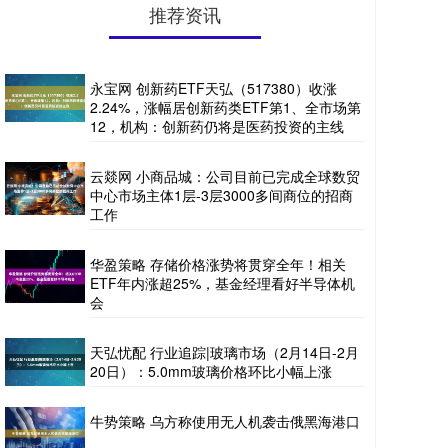
推荐资讯
永宝网 创新药ETF天弘（517380）收涨
2.24%，涨幅居创新药类ETF第1、全市场第
12，机构：创新药仍将是医药投资的主线
云燚网 小商品城：公司目前已完成全球数贸
中心市场主体1层-3层3000多间商位的招商
工作
华盈策略 存储价格涨势将贯穿全年！相关
ETF年内涨超25%，基金经理看好半导体机
会
天弘忧配 行业追踪|玻璃市场（2月14日-2月
20日）：5.0mm玻璃价格环比小幅上涨
牛势策略 乌方称使用无人机袭击俄黑海港口