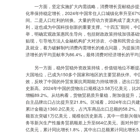
一方面，坚定实施扩大内需战略，消费增长贡献稳步提升
化率保持稳定增长，2024年中国常住人口城镇化率升至67%
间。二是人口红利的转换。大量的劳动力资源构成了庞大的
利，这也成为中国科技创新的重要支撑。“十四五”期间，
举，明确宏观政策惠民生导向，包括财政政策持续加强基础
贴现，引导地方法人金融机构扩大对涉农、小微和民营企业
及就业，着力破解制约消费内需增长的难点问题，为提振消费信
济增长的平均贡献率为86.4%，最终消费对经济增长的平均贡
另一方面，稳外贸稳外资政策持续，价值链地位不断提高。
大国地位，已成为150多个国家和地区的主要贸易伙伴。
效，反映了中国的外贸发展抗周期能力持续增强，进出口贸
史新高。2024年中国的货物出口规模达3.58万亿美元，比20
增幅89.2%。从结构看，货物贸易质升量稳，附加值提升，其
自主品牌出口占比提升至21.8%。区域看，2024年出口共
累计金额达1360.2亿美元，占汽车商品出口总额的58.2
额首次突破1万亿美元，规模创历史新高，其中一些新兴领域
务等新兴生产性服务贸易顺差上升至664亿美元。面对外部“关
亿美元，累计同比增长1.8%，其中出口总额累计同比增长5