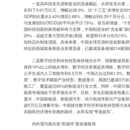
一是高科技及先进制造业的迅速崛起。从研发支出看，2021
长到了3.61万亿元，增幅达28.9%，比“十三五”末增长近
GDP的比重从2.43%增至2.68%，增幅达到0.25个百分
与发展组织(OECD)的平均水平(2.73%)。按当前增速，
国科技创新的新突破和有力支撑，中国制造业的“含金量”保持
25%，远超主要大型经济体(美国、欧盟和日本分别为10%、
加快迈向制造强国。具体来看，中国全球百强科技创新集群
特征的高端装备制造业发展迅速，已建成装备领域214家国家
二是数字经济和绿色转型保持领先水平。国家数据局发布的
保持10%以上的稳步增长。数字经济发展提质增效，数字经
公开生成式人工智能专利4.5万件，中国占比达到61.5%
度”，数字技术赋能产业转型。数据显示，我国已建成3万余家
能工厂，覆盖超过80%的制造业行业大类。同样，中国引
能源等领域处于世界领先水平。目前，非化石能源发电量占总
显示，中国新能源、新能源汽车、动力电池等新兴产业集群
超5万亿元增量市场。中国抓住数字经济和绿色转型两大未
高能耗经济增长依赖的路径，从而实现“弯道超车”。
内外需均衡共筑“双循环”新发展格局