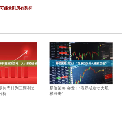
仁可能拿到所有奖杯
1期何尚排列三预测奖
易倍策略 突发！“俄罗斯发动大规
分析
模袭击”