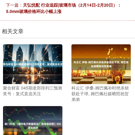
下一篇：
天弘忧配 行业追踪|玻璃市场（2月14日-2月20日）：
5.0mm玻璃价格环比小幅上涨
相关文章
聚合财富 045期老郑排列三预测
科云汇 伊桑-姆巴佩补时绝杀斩
奖号：复式直选关注
获处子球, 姆巴佩社媒晒照祝贺
弟弟