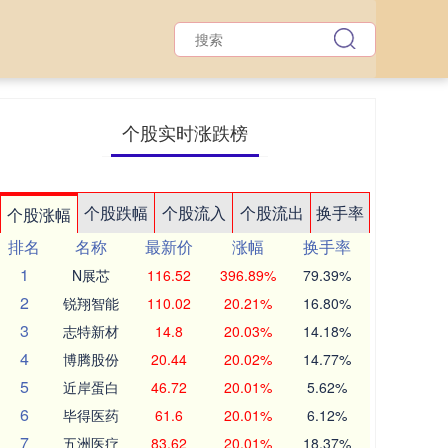
个股实时涨跌榜
个股跌幅
个股流入
个股流出
换手率
个股涨幅
排名
名称
最新价
涨幅
换手率
1
N展芯
116.52
396.89%
79.39%
2
锐翔智能
110.02
20.21%
16.80%
3
志特新材
14.8
20.03%
14.18%
4
博腾股份
20.44
20.02%
14.77%
5
近岸蛋白
46.72
20.01%
5.62%
6
毕得医药
61.6
20.01%
6.12%
7
五洲医疗
83.62
20.01%
18.37%