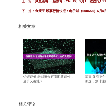
上一篇：
凤凰策略 一起教育（YQ.US）5月1日收盘报1.91
下一篇：
金策宝 股票行情快报：电子城（600658）6月5
相关文章
信钰证券 老铺黄金官宣即将调价，
闻喜 又有支
金价又要涨？
加速，累计注
相关评论