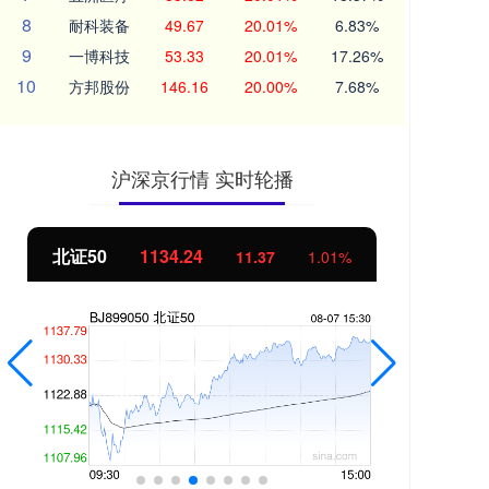
8
耐科装备
49.67
20.01%
6.83%
9
一博科技
53.33
20.01%
17.26%
10
方邦股份
146.16
20.00%
7.68%
沪深京行情 实时轮播
北证50
1134.24
创
11.37
1.01%