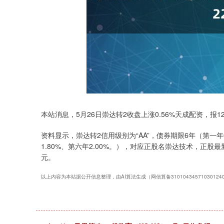
本站消息，5月26日崇达转2收盘上涨0.56%天成配资，报121
深证成指
14311.01
.68
1.02%
200.89
1
资料显示，崇达转2信用级别为“AA”，债券期限6年（第一年0.
1.80%、第六年2.00%。），对应正股名崇达技术，正股最新价
元。
以上内容为本站据公开信息整理，由AI算法生成（网信算备3101043457103012