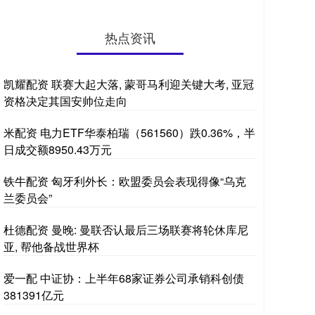
热点资讯
凯耀配资 联赛大起大落, 蒙哥马利迎关键大考, 亚冠
资格决定其国安帅位走向
米配资 电力ETF华泰柏瑞（561560）跌0.36%，半
日成交额8950.43万元
铁牛配资 匈牙利外长：欧盟委员会表现得像“乌克
兰委员会”
杜德配资 曼晚: 曼联否认最后三场联赛将轮休库尼
亚, 帮他备战世界杯
爱一配 中证协：上半年68家证券公司承销科创债
381391亿元