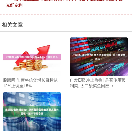
光纤专利
相关文章
股顺网 印度将信贷增长目标从
广发E配 冲上热搜! 是否使用预
12%上调至15%
制菜, 太二酸菜鱼回应→