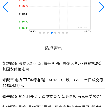
热点资讯
凯耀配资 联赛大起大落, 蒙哥马利迎关键大考, 亚冠资格决定
其国安帅位走向
米配资 电力ETF华泰柏瑞（561560）跌0.36%，半日成交额
8950.43万元
铁牛配资 匈牙利外长：欧盟委员会表现得像“乌克兰委员会”
杜德配资 曼晚: 曼联否认最后三场联赛将轮休库尼亚, 帮他备