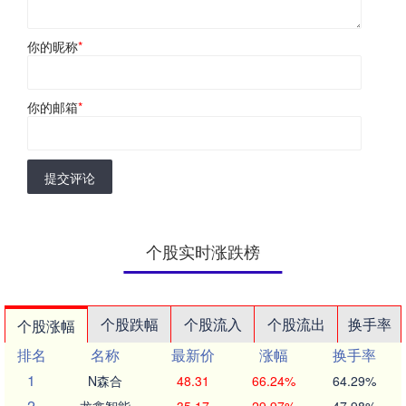
你的昵称
*
你的邮箱
*
提交评论
个股实时涨跌榜
个股跌幅
个股流入
个股流出
换手率
个股涨幅
排名
名称
最新价
涨幅
换手率
1
N森合
48.31
66.24%
64.29%
2
龙鑫智能
35.17
29.97%
47.98%