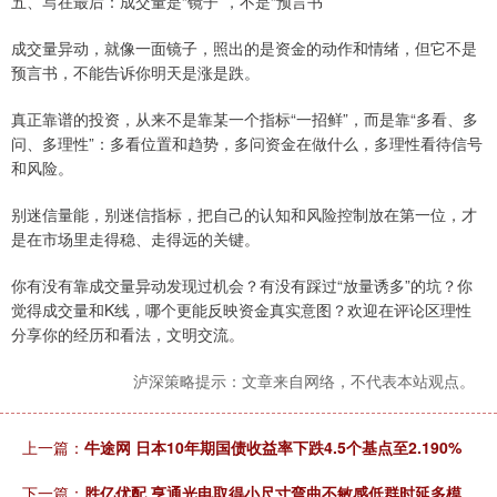
五、写在最后：成交量是“镜子”，不是“预言书”
成交量异动，就像一面镜子，照出的是资金的动作和情绪，但它不是
预言书，不能告诉你明天是涨是跌。
真正靠谱的投资，从来不是靠某一个指标“一招鲜”，而是靠“多看、多
问、多理性”：多看位置和趋势，多问资金在做什么，多理性看待信号
和风险。
别迷信量能，别迷信指标，把自己的认知和风险控制放在第一位，才
是在市场里走得稳、走得远的关键。
你有没有靠成交量异动发现过机会？有没有踩过“放量诱多”的坑？你
觉得成交量和K线，哪个更能反映资金真实意图？欢迎在评论区理性
分享你的经历和看法，文明交流。
泸深策略提示：文章来自网络，不代表本站观点。
上一篇：
牛途网 日本10年期国债收益率下跌4.5个基点至2.190%
下一篇：
胜亿优配 亨通光电取得小尺寸弯曲不敏感低群时延多模