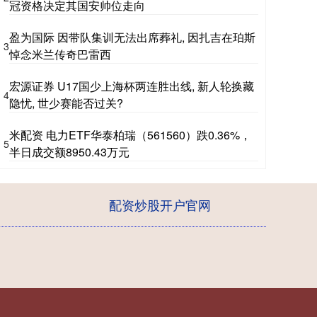
冠资格决定其国安帅位走向
盈为国际 因带队集训无法出席葬礼, 因扎吉在珀斯
3
悼念米兰传奇巴雷西
宏源证券 U17国少上海杯两连胜出线, 新人轮换藏
4
隐忧, 世少赛能否过关?
米配资 电力ETF华泰柏瑞（561560）跌0.36%，
5
半日成交额8950.43万元
配资炒股开户官网