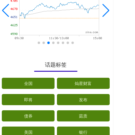
话题标签
全国
灿星财富
即将
发布
债券
菇质
美国
银行