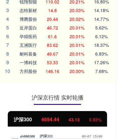
2
锐翔智能
110.02
20.21%
16.80%
3
志特新材
14.8
20.03%
14.18%
4
博腾股份
20.44
20.02%
14.77%
5
近岸蛋白
46.72
20.01%
5.62%
6
毕得医药
61.6
20.01%
6.12%
7
五洲医疗
83.62
20.01%
18.37%
8
耐科装备
49.67
20.01%
6.83%
9
一博科技
53.33
20.01%
17.26%
10
方邦股份
146.16
20.00%
7.68%
沪深京行情 实时轮播
沪深300
4694.44
北
43.13
0.93%