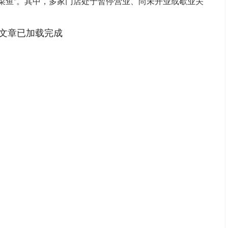
酸菜鱼”。其中，多家门店处于暂停营业、尚未开业或歇业关
文章已加载完成
深证成指
14311.01
02%
200.89
1.42%