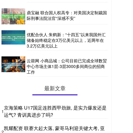
鼎宝融 联合国人权高专：对美国决定制裁国
际刑事法院法官“深感不安”
优配合伙人 朱鹤新：“十四五”以来我国外汇
储备始终稳定在3万亿美元以上，近两年在
3.2万亿美元以上
云燚网 小商品城：公司目前已完成全球数贸
中心市场主体1层-3层3000多间商位的招商
工作
最新文章
京海策略 U17国足连胜西甲劲旅, 是实力爆发还是
1
运气? 青训真进步了吗?
凯耀配资 联赛大起大落, 蒙哥马利迎关键大考, 亚
2