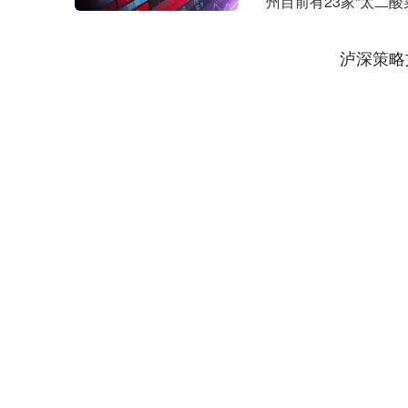
州目前有23家“太二
闭状态。 ....
泸深策略
上证指数
3940.04
.40
2.13%
39.68
1.