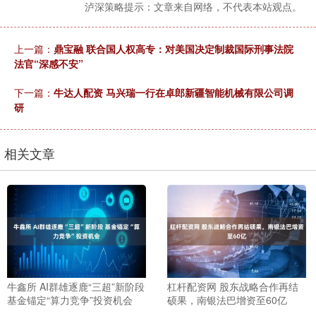
泸深策略提示：文章来自网络，不代表本站观点。
上一篇：
鼎宝融 联合国人权高专：对美国决定制裁国际刑事法院
法官“深感不安”
下一篇：
牛达人配资 马兴瑞一行在卓郎新疆智能机械有限公司调
研
相关文章
牛鑫所 AI群雄逐鹿“三超”新阶段
杠杆配资网 股东战略合作再结
基金锚定“算力竞争”投资机会
硕果，南银法巴增资至60亿