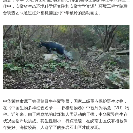
作中，安徽省生态环境科学研究院和安徽大学资源与环境工程学院联
合调查团队通过红外相机捕捉到中华鬣羚的活动画面。
中华鬣羚隶属于鲸偶蹄目牛科鬣羚属，国家二级重点保护野生动物，
在《中国生物多样红色名录——脊椎动物卷》中被列为易危（VU）物
种。近年来，由于栖息地的破坏和人类活动的干扰，中华鬣羚的生存
状况面临严峻挑战。其生性胆小、行踪隐秘，在皖南山区仅有植被保
存完好、海拔较高、人迹罕至的多岩石山区才能发现。