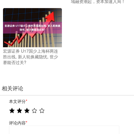
域融资潮起，资本加速入局！
宏源证券 U17国少上海杯两连
胜出线, 新人轮换藏隐忧, 世少
赛能否过关?
相关评论
本文评分
*
评论内容
*