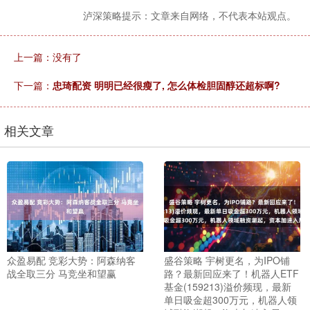
泸深策略提示：文章来自网络，不代表本站观点。
上一篇：没有了
下一篇：
忠琦配资 明明已经很瘦了, 怎么体检胆固醇还超标啊?
相关文章
众盈易配 竞彩大势：阿森纳客
盛谷策略 宇树更名，为IPO铺
战全取三分 马竞坐和望赢
路？最新回应来了！机器人ETF
基金(159213)溢价频现，最新
单日吸金超300万元，机器人领